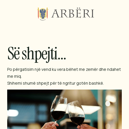
Së shpejti…
Po përgatisim një vend ku vera bëhet me zemër dhe ndahet
me miq.
Shihemi shumë shpejt për të ngritur gotën bashkë.